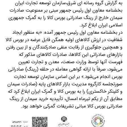
به گزارش گروه رسانه ای شرق،سازمان توسعه تجارت ایران
بخشنامه معاون اول رئیس جمهور مبنی بر ممنوعیت صادرات
سیمان خارج از رینگ صادراتی بورس کالا را به گمرک جمهوری
اسلامی ایران ابلاغ کرد.
در بخشنامه معاون اول رئیس جمهور آمده: «به منظور ایجاد
شفافیت در ارزش کالاهای اولیه همگن قابل عرضه در بورس کالا
و همچنین جلوگیری از رقابت منفی صادرکنندگان و از بین رفتن
بازارهای صادراتی این کالاها، صادرات کالاهای مذکور که
فهرست آنها توسط وزارت صنعت، معدن و تجارت تعیین
می‌شود، صرفاً با ارائه گواهی معامله در حلقه (رینگ) صادراتی
بورس انجام می‌شود.»
بر این اساس سازمان توسعه تجارت
صورتجلسه کارگروه مدیریت بازار کالاهای پایه (صادرات سیمان
و کلینکر خاکستری) را به بورس کالا و گمرک ایران ابلاغ کرد که
مطابق آن از یکم تیرماه امسال، تأییدیه خرید سیمان از رینگ
صادراتی بورس کالا مبانی تشریفات گمرکی خواهد بود.