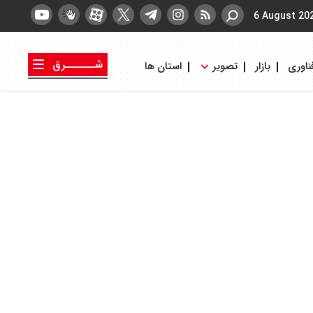
6 August 20
شــــــرق
ناوری
بازار
تصویر
استان ها
کتاب شرق
روزنامه شرق