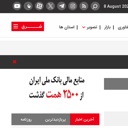
8 August 20
شــــــرق
ناوری
بازار
تصویر
استان ها
کتاب شرق
روزنامه شرق
آخرین اخبار
پربازدیدترین
روزنامه