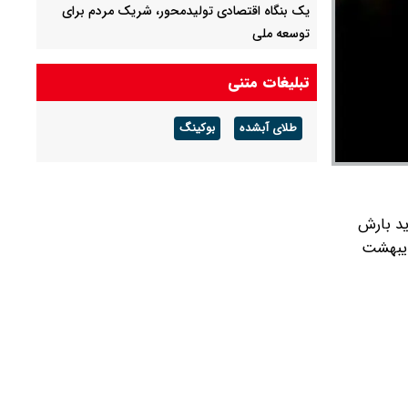
یک بنگاه اقتصادی تولیدمحور، شریک مردم برای
توسعه ملی
اطلاعیه آبفا درباره افزایش رقم برخی قبوض آب در
تبلیغات متنی
تابستان
طلای آبشده
بوکینگ
درخشش جوانان ایران در المپیاد جهانی هوش
مصنوعی
د بارش
دیبهشت