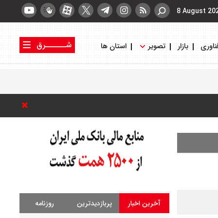
8 August 20
شــــــرق
ناوری
بازار
تصویر
استان ها
کتاب شرق
روزنامه شرق
آخرین اخبار
پربازدیدترین
روزنامه