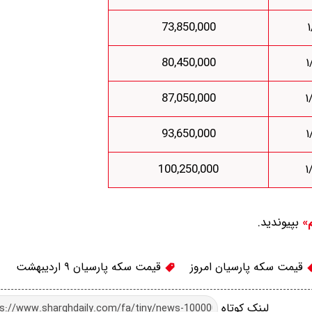
73,850,000
80,450,000
87,050,000
93,650,000
100,250,000
بپیوندید.
م»
قیمت سکه پارسیان امروز
قیمت سکه پارسیان ۹ اردیبهشت
لینک کوتاه