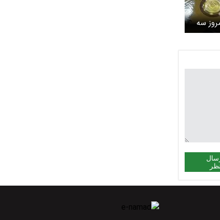
روز سه
سال
ظر