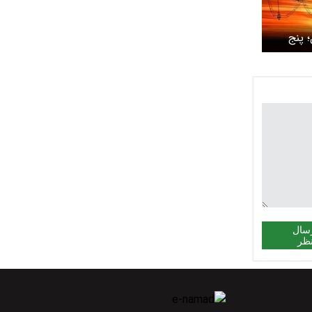
 پنج
سال
ظر