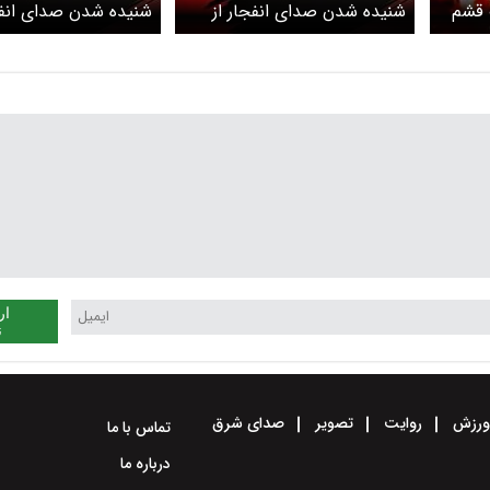
وب قشم
شنیده شدن صدای انفجار از
شنیده شدن صدای انفج
سمت دریا در محدوده سیریک
بندرعباس، قشم، میناب
سیریک و جزیره هنگام
ار
ن
رزش
روایت
تصویر
صدای شرق
تماس با ما
درباره ما