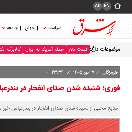
AR
EN
سیاست
جهان
جامعه
موضوعات داغ:
قیمت دلار
حمله آمریکا به ایران
کالابرگ الک
هرمزگان
۱۷ تیر ۱۴۰۵
۲۳:۳۴
فوری؛ شنیده شدن صدای انفجار در بندرعباس ا
منابع محلی از شنیده شدن صدای انفجار در بندرعباس خبر م