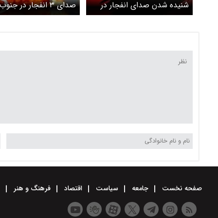
شنیده شدن صدای انفجار در
صدای ۳ انفجار در جن
بندرعباس و جزیره قشم
و تنگه هرمز
صفحه نخست
جامعه
سیاست
اقتصاد
فرهنگ و هنر
و