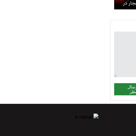
ار در
،
سال
ظر