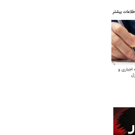
 اجباری و
زل