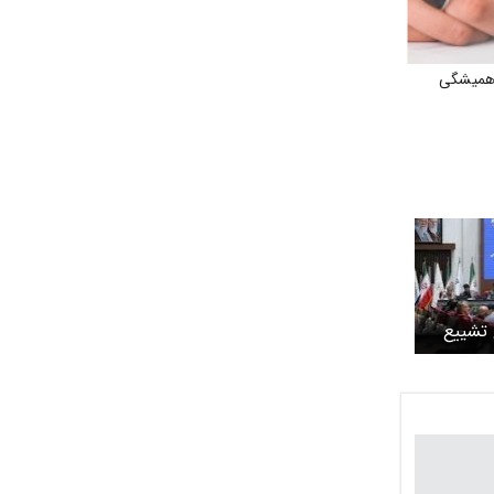
همیشگی
برای تشییع
 به