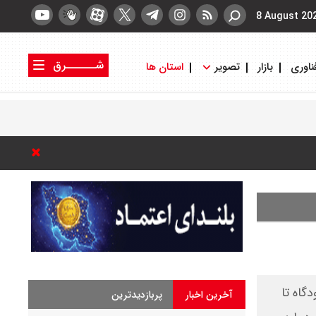
8 August 20
شــــــرق
ناوری
بازار
تصویر
استان ها
کتاب شرق
روزنامه شرق
گاه تا
آخرین اخبار
پربازدیدترین