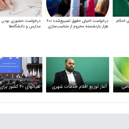
 احکام
درخواست احیای حقوق تضییع‌شده ۶۰۰
درخواست حضوری بودن 
هزار بازنشسته محروم از متناسب‌سازی
مدارس و دانشگاه‌ها
امی
آغاز توزیع اقلام خدمات شهری
هیاتهای ۴۰ کشور 
 وداع
در مناطق؛ آماده‌باش کامل
پیکر رهبر شهید انقلاب
ب
سازمان مدیریت پسماند برای
مشهد می‌روند
مراسم وداع با رهبر شهید