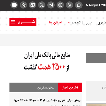
6 August 20
شــــــرق
ناوری
بازار
تصویر
استان ها
کتاب شرق
روزنامه شرق
 وحش
آخرین اخبار
پربازدیدترین
پیش بینی هوای مازندران فردا ۱۶ مرداد ۱۴۰۵/ دریا
از امشب مواج می‌شود