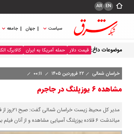
AR
EN
سیاست
جهان
جامعه
موضوعات داغ:
قیمت دلار
حمله آمریکا به ایران
کالابرگ الک
خراسان شمالی
۲۲ فروردین ۱۴۰۵
۰۰:۱۱
مشاهده ۶ یوزپلنگ در جاجرم
میاندشت ۶ قلاده یوزپلنگ آسیایی مشاهده و از آنان فیلم برداری شد.