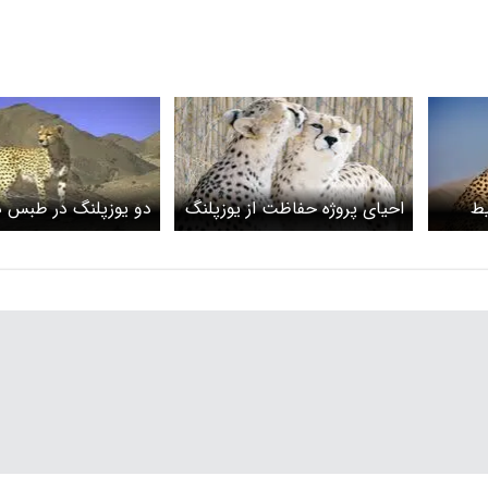
یط
احیای پروژه حفاظت از یوزپلنگ
دو یوزپلنگ در طبس 
گ
آسیایی بعد از ۶ سال