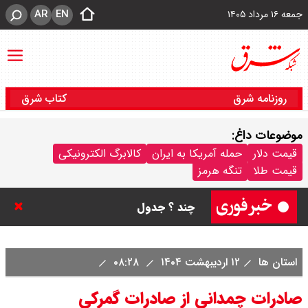
AR
EN
جمعه ۱۶ مرداد ۱۴۰۵
روزنامه شرق
کتاب شرق
موضوعات داغ:
قیمت سکه پارسیان امروز جمعه ۱۶
قیمت دلار
حمله آمریکا به ایران
کالابرگ الکترونیکی
قیمت طلا
تنگه هرمز
مرداد ۱۴۰۵ / سکه پارسیان ۱۰۰ سوتی
چند ؟ جدول
ترکیه و عراق، پروژه کاهش وابستگی
استان ها
۱۲ اردیبهشت ۱۴۰۴
۰۸:۲۸
به تنگه هرمز را کلید زدند + جزییات
صادرات چمدانی از صادرات گمرکی