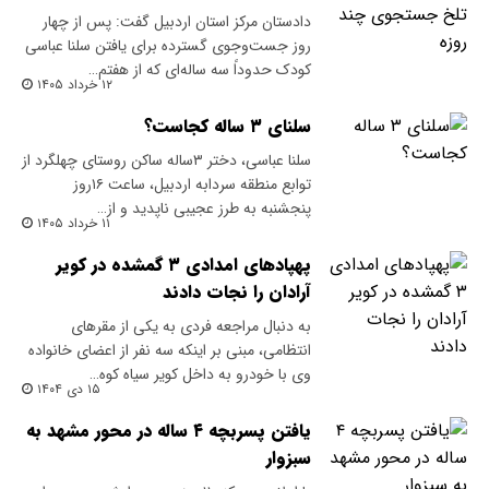
دادستان مرکز استان اردبیل گفت: پس از چهار
روز جست‌وجوی گسترده برای یافتن سلنا عباسی
کودک حدوداً سه ساله‌ای که از هفتم…
۱۲ خرداد ۱۴۰۵
سلنای ۳ ساله کجاست؟
سلنا عباسی، دختر ۳ساله ساکن روستای چهلگرد از
توابع منطقه سردابه اردبیل، ساعت ۱۶روز
پنجشنبه به طرز عجیبی ناپدید و از…
۱۱ خرداد ۱۴۰۵
پهپاد‌های امدادی ۳ گمشده در کویر
آرادان را نجات دادند
به دنبال مراجعه فردی به یکی از مقرهای
انتظامی، مبنی بر اینکه سه نفر از اعضای خانواده
وی با خودرو به داخل کویر سیاه کوه…
۱۵ دی ۱۴۰۴
یافتن پسربچه ۴ ساله در محور مشهد به
سبزوار