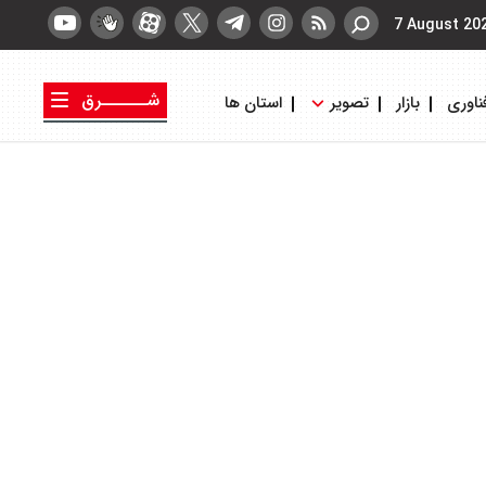
7 August 20
شــــــرق
ناوری
بازار
تصویر
استان ها
کتاب شرق
روزنامه شرق