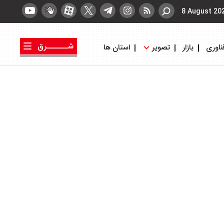
8 August 20
شــــــرق
ناوری
بازار
تصویر
استان ها
کتاب شرق
روزنامه شرق