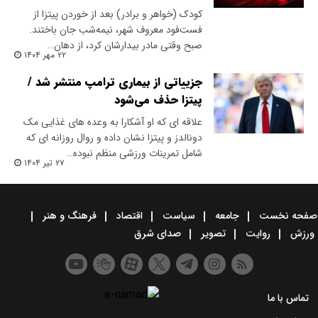
کودک (خواهر و برادر) بعد از خوردن پیتزا از
فست‌فود معروف شهر، نیمه‌شب جان باختند.
صبح وقتی مادر بیدارشان کرد، از دهان…
۲۲ مهر ۱۴۰۴
جزییاتی از بیماری ترامپ منتشر شد /
پیتزا حذف می‌شود
علاقه ای که او آشکارا به وعده های غذایی مک
دونالدز و پیتزا نشان داده و روال روزانه ای که
شامل تمرینات ورزشی منظم نبوده…
۲۷ تیر ۱۴۰۴
صفحه نخست
جامعه
سیاست
اقتصاد
فرهنگ و هنر
ورزش
روایت
تصویر
صدای شرق
تماس با ما