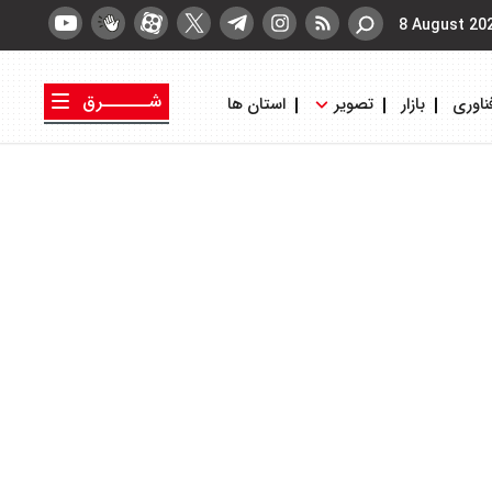
8 August 20
شــــــرق
ناوری
بازار
تصویر
استان ها
کتاب شرق
روزنامه شرق