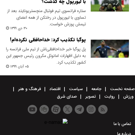
با لیورپول چه گذشت؟
ستاره فرانسوی تیم فوتبال منچستریونایتد بعد از
تساوی با لیورپول در رختکن از همه اعضای
تیمش پوزش خواست.
۳۰ دی ۱۳۹۹
پوگبا تکذیب کرد: خداحافظی نکرده‌ام!
پل پوگبا خبر خداحافظی‌اش از تیم ملی فرانسه را
به دلیل اظهارات امانوئل مکرون رئیس جمهور این
کشور تکذیب کرد.
۰۵ آبان ۱۳۹۹
صفحه نخست
جامعه
سیاست
اقتصاد
فرهنگ و هنر
ورزش
روایت
تصویر
صدای شرق
تماس با ما
درباره ما