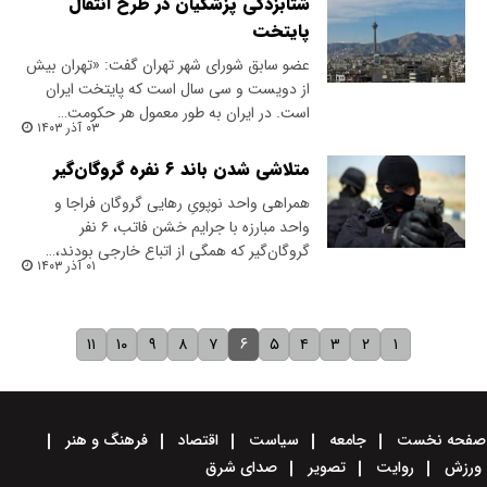
شتابزدگی پزشکیان در طرح انتقال
پایتخت
عضو سابق شورای شهر تهران گفت: «تهران بیش
از دویست و سی سال است که پایتخت ایران
است. در ایران به طور معمول هر حکومت…
۰۳ آذر ۱۴۰۳
متلاشی شدن باند ۶ نفره گروگان‌گیر
همراهی واحد نوپویِ رهایی گروگان فراجا و
واحد مبارزه با جرایم خشن فاتب، ۶ نفر
گروگان‌گیر که همگی از اتباع خارجی بودند،…
۰۱ آذر ۱۴۰۳
۶
۱۱
۱۰
۹
۸
۷
۵
۴
۳
۲
۱
صفحه نخست
جامعه
سیاست
اقتصاد
فرهنگ و هنر
ورزش
روایت
تصویر
صدای شرق