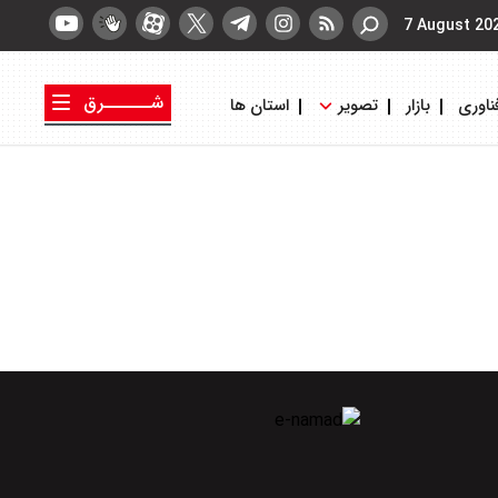
7 August 20
شــــــرق
ناوری
بازار
تصویر
استان ها
کتاب شرق
روزنامه شرق