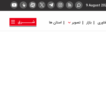
9 August 20
شــــــرق
ناوری
بازار
تصویر
استان ها
کتاب شرق
روزنامه شرق