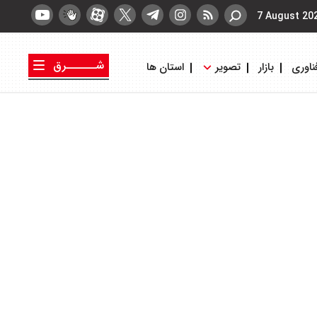
7 August 20
شــــــرق
ناوری
بازار
تصویر
استان ها
کتاب شرق
روزنامه شرق