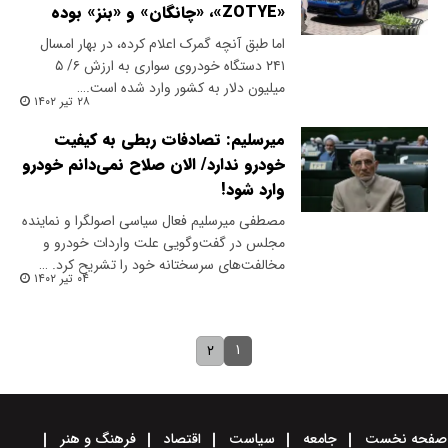
«ZOTYE»، «چانگان» و «بنز» بوده
​اما طبق آنچه گمرک اعلام کرده، در بهار امسال
۲۴۱ دستگاه خودروی سواری به ارزش ۶/ ۵
میلیون دلار به کشور وارد شده است.…
۲۸ تیر ۱۴۰۲
میرسلیم: تصادفات ربطی به کیفیت
خودرو ندارد/ الان صلاح نمی‌دانم خودرو
وارد شود!
مصطفی میرسلیم فعال سیاسی اصولگرا و نماینده
مجلس در گفت‌وگویی علت واردات خودرو و
مخالفت‌های سرسختانه خود را تشریح کرد. …
۰۴ تیر ۱۴۰۲
۱
۲
صفحه نخست
جامعه
سیاست
اقتصاد
فرهنگ و هنر