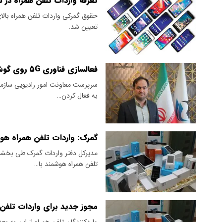
تعرفه واردات تلفن همراه در سال ۱۴۰۴ تعی
تعیین شد.
فعالسازی فناوری ۵G روی گوشی‌های تلفن همراه وارداتی الزامی شد
سرپرست معاونت امور رادیویی سازمان 
به فعال کردن…
گمرک: واردات تلفن همراه هو
مدیرکل دفتر واردات گمرک طی بخشنا
تلفن همراه هوشمند با…
مجوز جدید برای واردات تلفن همراه 
واردکنندگان تلفن همراه از این به بع