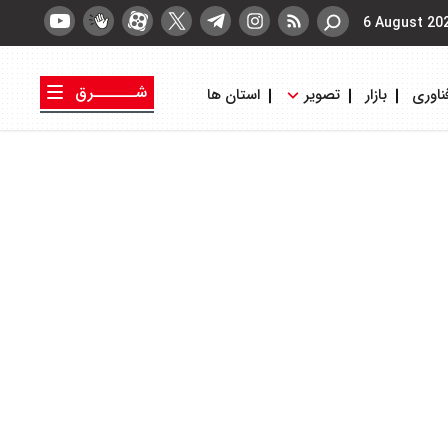
6 August 20
شــــــرق
ناوری
بازار
تصویر
استان ها
کتاب شرق
روزنامه شرق