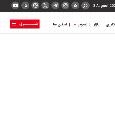
8 August 20
شــــــرق
ناوری
بازار
تصویر
استان ها
کتاب شرق
روزنامه شرق