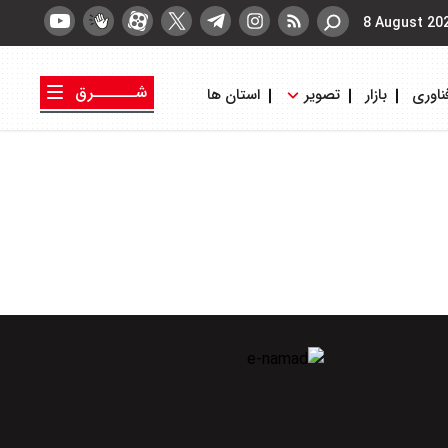
8 August 20
شــــــرق
ناوری
بازار
تصویر
استان ها
کتاب شرق
روزنامه شرق