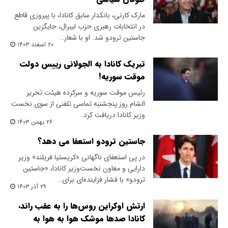
مارک کارنی، بانکدار سابق کانادا، با پیروزی قاطع
در انتخابات رهبری حزب لیبرال، جایگزین
جاستین ترودو شد. او با شعار…
۲۰ اسفند ۱۴۰۳
تبریک کانادا به الجولانی رییس دولت
موقت سوریه!
رئیس موقت سوریه و سرکرده هیئت تحریر
الشام روز پنجشنبه تماسی تلفنی از سوی نخست
وزیر کانادا دریافت کرد.
۲۶ بهمن ۱۴۰۳
جاستین ترودو استعفا می دهد؟
در پی استعفای ناگهانی «کریستیا فریلند» وزیر
دارایی و معاون نخست‌وزیر کانادا، «جاستین
ترودو» با فشار فزاینده‌ای برای…
۲۹ آذر ۱۴۰۳
ارتش اوکراین روس‌ها را به عقب راند،
کانادا صدها موشک هوا به هوا به