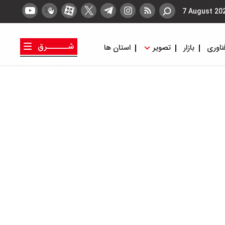
7 August 20
شــــــرق
ناوری
بازار
تصویر
استان ها
کتاب شرق
روزنامه شرق