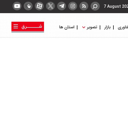
7 August 20
شــــــرق
ناوری
بازار
تصویر
استان ها
کتاب شرق
روزنامه شرق