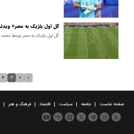
گل اول بلژیک به مصر+ ویدئو
گل اول بلژیک به مصر توسط محمد هانی (گل
۳
۴
۲
۱
صفحه نخست
جامعه
سیاست
اقتصاد
فرهنگ و هنر
و