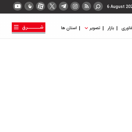
6 August 20
شــــــرق
ناوری
بازار
تصویر
استان ها
کتاب شرق
روزنامه شرق