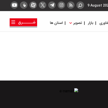
9 August 20
شــــــرق
ناوری
بازار
تصویر
استان ها
کتاب شرق
روزنامه شرق