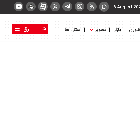
6 August 20
شــــــرق
ناوری
بازار
تصویر
استان ها
کتاب شرق
روزنامه شرق