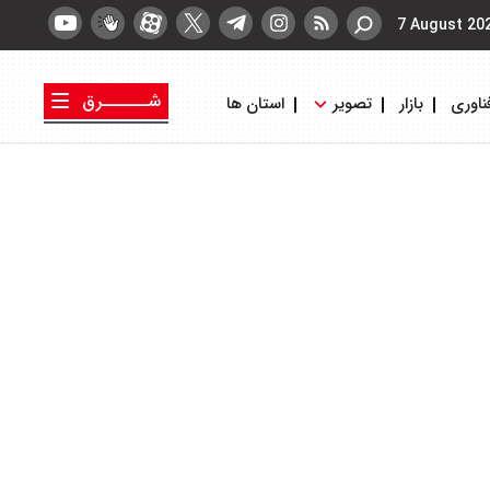
7 August 20
شــــــرق
ناوری
بازار
تصویر
استان ها
کتاب شرق
روزنامه شرق