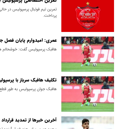
تمرین اختصاصی پرسپولیس ب
تمرین تیم فوتبال پرسپولیس در حال
پرداخت.
عمری: امیدوارم پایان فصل ج
هافبک پرسپولیس گفت: خوشحالم همچن
تکلیف هافبک سرباز با پرس
هافبک جوان پرسپولیس به طور قطع 
آخرین خبرها از تمدید قراردا
محمد عمری برای چند فصل آینده تحت