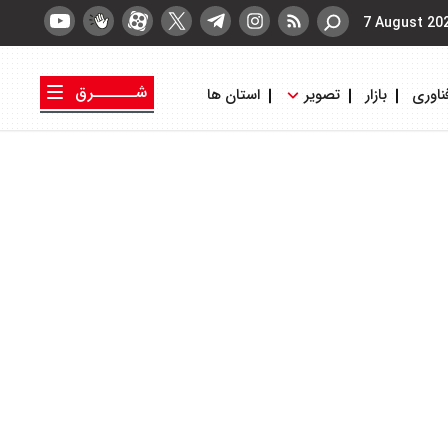
7 August 20
شــــــرق
ناوری
بازار
تصویر
استان ها
کتاب شرق
روزنامه شرق