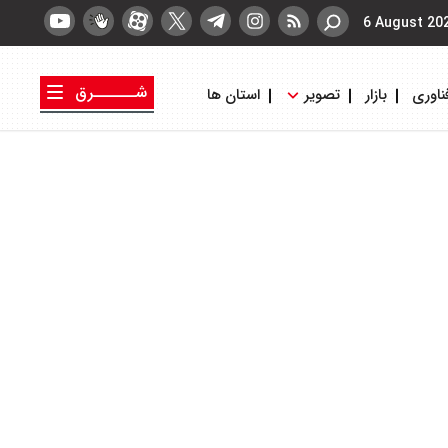
6 August 20
شــــــرق
ناوری
بازار
تصویر
استان ها
کتاب شرق
روزنامه شرق