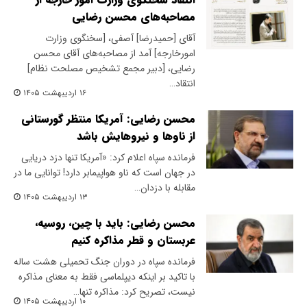
مصاحبه‌های محسن رضایی
آقای [حمیدرضا] آصفی، [سخنگوی وزارت
امورخارجه] آمد از مصاحبه‌های آقای محسن
رضایی، [دبیر مجمع تشخیص مصلحت نظام]
انتقاد…
۱۶ اردیبهشت ۱۴۰۵
محسن رضایی: آمریکا منتظر گورستانی
از ناوها و نیروهایش باشد
فرمانده سپاه اعلام کرد: «آمریکا تنها دزد دریایی
در جهان است که ناو هواپیمابر دارد! توانایی ما در
مقابله با دزدان…
۱۳ اردیبهشت ۱۴۰۵
محسن رضایی: باید با چین، روسیه،
عربستان و قطر مذاکره کنیم
فرمانده سپاه در دوران جنگ تحمیلی هشت ساله
با تاکید بر اینکه دیپلماسی فقط به معنای مذاکره
نیست، تصریح کرد: مذاکره تنها…
۱۰ اردیبهشت ۱۴۰۵