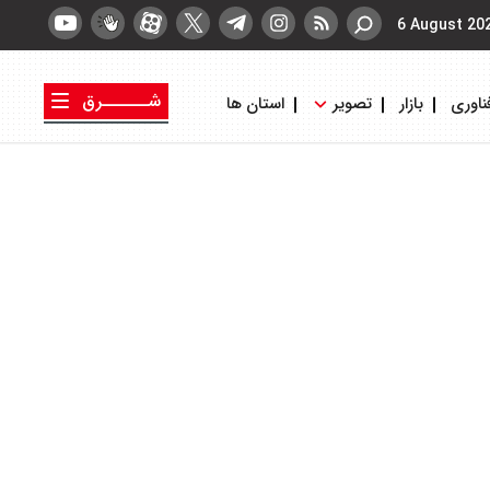
6 August 20
شــــــرق
ناوری
بازار
تصویر
استان ها
کتاب شرق
روزنامه شرق