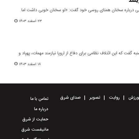
نلند
لی درباره سخنان همتای روسی خود گفت: «او سخنان خوبی داشت اما
۲۳ اسفند ۱۴۰۳
به گفت که این ائتلاف نظامی برای دفاع از اروپا نیازمند مهمات، پهپاد و
۱۸ اسفند ۱۴۰۳
رزش
روایت
تصویر
صدای شرق
تماس با ما
درباره ما
حمایت از شرق
مانیفست شرق