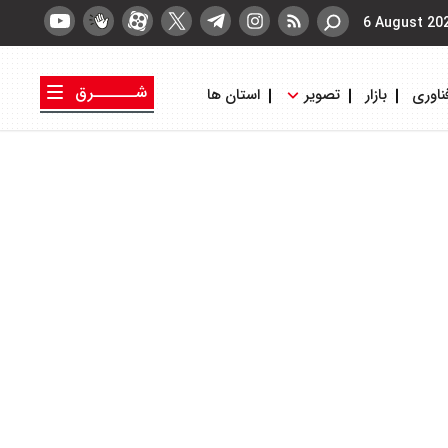
6 August 20
شــــــرق
ناوری
بازار
تصویر
استان ها
کتاب شرق
روزنامه شرق