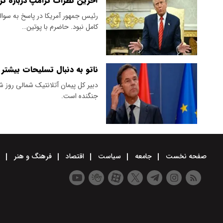
آخرین نظرات ترامپ درباره گری
رئیس جمهور آمریکا در پاسخ به سوا
کامل نبود. حاضرم با پوتین…
ناتو به دنبال تسلیحات بیشتر
دبیر کل پیمان آتلانتیک شمالی روز شن
جنگنده است.
صفحه نخست
جامعه
سیاست
اقتصاد
فرهنگ و هنر
و