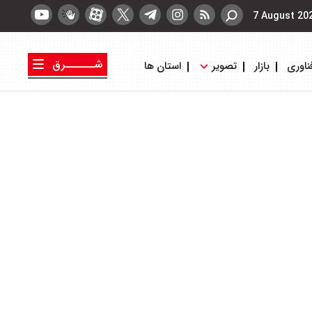
7 August 20
شــــــرق
ناوری
بازار
تصویر
استان ها
کتاب شرق
روزنامه شرق