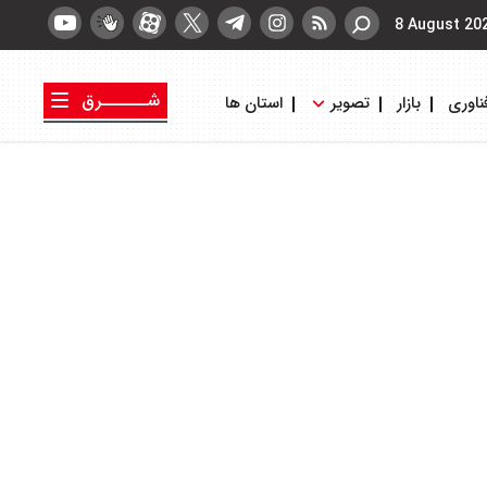
8 August 20
شــــــرق
ناوری
بازار
تصویر
استان ها
کتاب شرق
روزنامه شرق