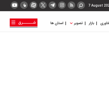
7 August 20
شــــــرق
ناوری
بازار
تصویر
استان ها
کتاب شرق
روزنامه شرق