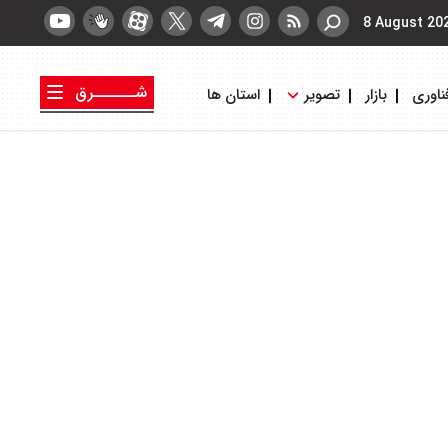
8 August 20
شــــــرق
ناوری
بازار
تصویر
استان ها
کتاب شرق
روزنامه شرق