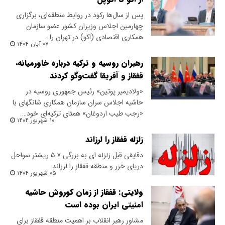
پس از سال‌ها رکود در روابط منطقه‌ای، برگزاری
چهارمین اجلاس وزیران کشور عضو سازمان
همکاری اقتصادی (اکو) در تهران را…
۰۷ آبان ۱۴۰۴
رهبران روسیه و ترکیه درباره خاورمیانه،
قفقاز و آفریقا گفت‌وگو کردند
​«ولادیمیر پوتین» رئیس جمهوری روسیه در
حاشیه اجلاس سران سازمان همکاری شانگهای با
«رجب طیب اردوغان» همتای ترکیه‌ای خود…
۱۰ شهریور ۱۴۰۴
زلزله قفقاز را لرزاند
دقایقی قبل زلزله ای به بزرگی ۵.۷ ریشتر سواحل
دریای خزر و منطقه قفقاز را لرزاند.
۰۵ شهریور ۱۴۰۴
ولایتی: قفقاز از زمان کوروش حاشیه
امنیتی ایران بوده است
مشاور رهبر انقلاب بر اهمیت منطقه قفقاز برای