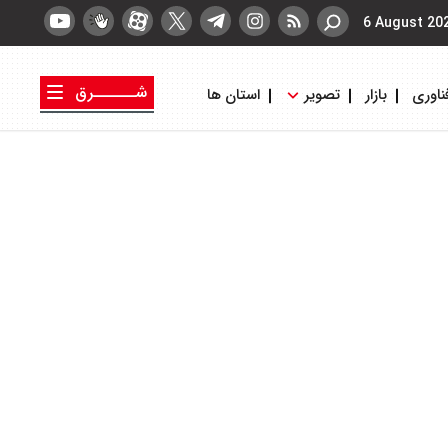
6 August 20
شــــــرق
ناوری
بازار
تصویر
استان ها
کتاب شرق
روزنامه شرق