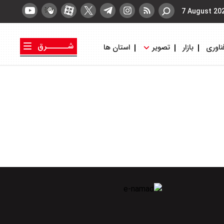
7 August 20
شــــــرق
ناوری
بازار
تصویر
استان ها
کتاب شرق
روزنامه شرق