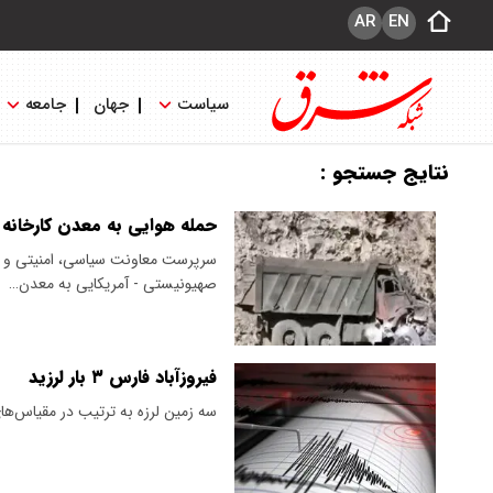
AR
EN
سیاست
جهان
جامعه
نتایج جستجو :
حمله هوایی به معدن کارخانه س
سرپرست معاونت سیاسی، امنیتی و اج
صهیونیستی - آمریکایی به معدن…
فیروزآباد فارس ۳ بار لرزید
سه زمین لرزه به ترتیب در مقیاس‌های ۳.۷، ۲.۹ و ۲.۹ ریشتر در فیروزآباد استان فارس رخ