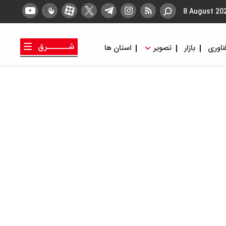
8 August 20
شــــــرق
ناوری
بازار
تصویر
استان ها
کتاب شرق
روزنامه شرق