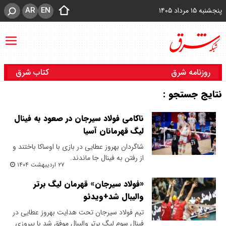
AR
EN
پنجشنبه ۱۵ مرداد ۱۴۰۵
روزنامه شرق
کتاب شرق
نتایج جستجو :
ناکامی فولاد سیرجان در صعود به فینال
لیگ قهرمانان آسیا
شاگردان بهروز عطایی در بازی با اوساکا باختند و
از رفتن به فینال جا ماندند.
۲۷ اردیبهشت ۱۴۰۴
«فولاد سیرجان» قهرمان لیگ برتر
والیبال شد+ویدئو
تیم فولاد سیرجان تحت هدایت بهروز عطایی در
فینال سوم لیگ برتر والیبال موفق شد با پیروزی