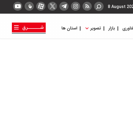
8 August 20
شــــــرق
ناوری
بازار
تصویر
استان ها
کتاب شرق
روزنامه شرق