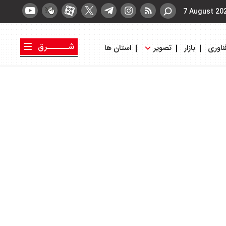
7 August 20
شــــــرق
ناوری
بازار
تصویر
استان ها
کتاب شرق
روزنامه شرق