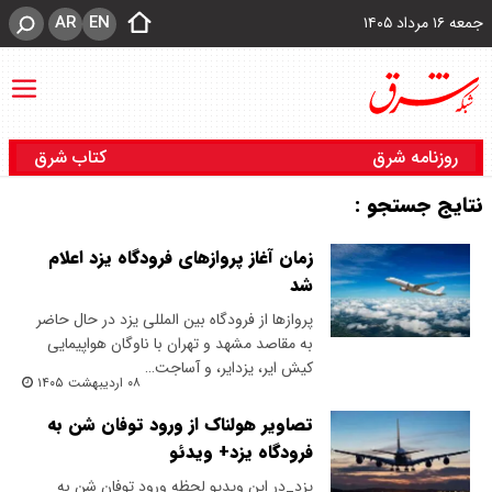
AR
EN
جمعه ۱۶ مرداد ۱۴۰۵
روزنامه شرق
کتاب شرق
نتایج جستجو :
زمان آغاز پرواز‌های فرودگاه یزد اعلام
شد
پرواز‌ها از فرودگاه بین المللی یزد در حال حاضر
به مقاصد مشهد و تهران با ناوگان هواپیمایی
کیش ایر، یزدایر، و آساجت…
۰۸ اردیبهشت ۱۴۰۵
تصاویر هولناک از ورود توفان شن به
فرودگاه یزد+ ویدئو
یزد_در این ویدیو لحظه ورود توفان شن به