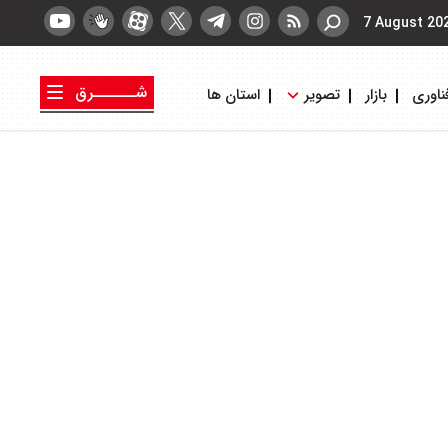
7 August 20
شــــــرق
ناوری
بازار
تصویر
استان ها
کتاب شرق
روزنامه شرق