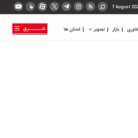
7 August 20
شــــــرق
ناوری
بازار
تصویر
استان ها
کتاب شرق
روزنامه شرق