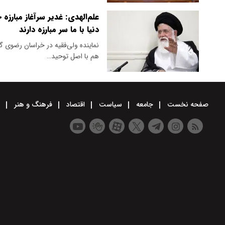
علم‌الهدی: غدیر سرآغاز مبارز
دنیا با ما سر مبارزه دارند
نماینده ولی‌فقیه در خراسان رضوی گف
هم با اصل توحید…
صفحه نخست
جامعه
سیاست
اقتصاد
فرهنگ و هنر
و