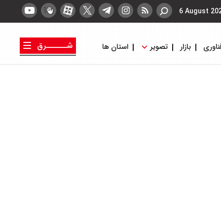
6 August 20
شــــــرق
ناوری
بازار
تصویر
استان ها
کتاب شرق
روزنامه شرق